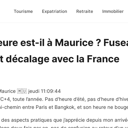
Tourisme
Expatriation
Retraite
Immobilier
eure est-il à Maurice ? Fus
et décalage avec la France
Maurice 🇲🇺 jeudi 11:09:44
+4, toute l’année. Pas d’heure d’été, pas d’heure d’hiver
 mi-chemin entre Paris et Bangkok, et son heure ne boug
’un des aspects pratiques que j’apprécie depuis mon arrivé
oge deux fois par an, pas de confusion au retour d’un 