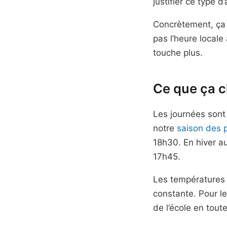
justifier ce type d
Concrètement, ça s
pas l’heure locale 
touche plus.
Ce que ça c
Les journées sont
notre
saison des p
18h30. En hiver au
17h45.
Les températures v
constante. Pour les
de l’école en tout