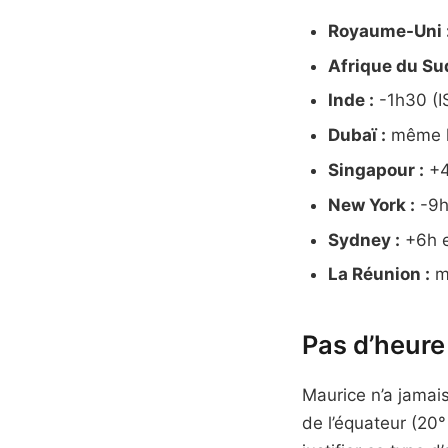
Royaume-Uni 
Afrique du Sud
Inde :
-1h30 (I
Dubaï :
même h
Singapour :
+4
New York :
-9h 
Sydney :
+6h en
La Réunion :
m
Pas d’heure
Maurice n’a jamai
de l’équateur (20°