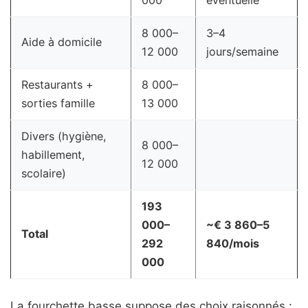
000
éventuelle
8 000–
3–4
Aide à domicile
12 000
jours/semaine
Restaurants +
8 000–
sorties famille
13 000
Divers (hygiène,
8 000–
habillement,
12 000
scolaire)
193
000–
~€ 3 860–5
Total
292
840/mois
000
La fourchette basse suppose des choix raisonnés :