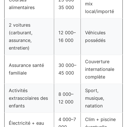
mix
alimentaires
35 000
local/importé
2 voitures
(carburant,
12 000–
Véhicules
assurance,
16 000
possédés
entretien)
Couverture
Assurance santé
30 000–
internationale
familiale
45 000
complète
Activités
Sport,
8 000–
extrascolaires des
musique,
12 000
enfants
natation
4 000–7
Clim + piscine
Électricité + eau