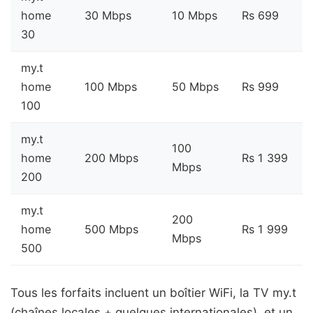
home
30 Mbps
10 Mbps
Rs 699
30
my.t
home
100 Mbps
50 Mbps
Rs 999
100
my.t
100
home
200 Mbps
Rs 1 399
Mbps
200
my.t
200
home
500 Mbps
Rs 1 999
Mbps
500
Tous les forfaits incluent un boîtier WiFi, la TV my.t
(chaînes locales + quelques internationales), et un